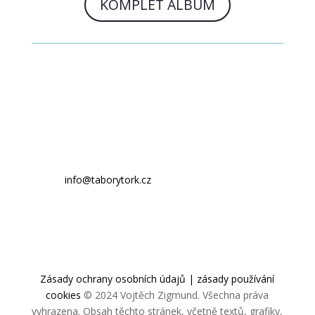
KOMPLET ALBUM
e-mail:
info@taborytork.cz
tel: +420
703 169 779
Zásady ochrany osobních údajů | zásady používání
cookies
© 2024 Vojtěch Zigmund. Všechna práva
vyhrazena. Obsah těchto stránek, včetně textů, grafiky,