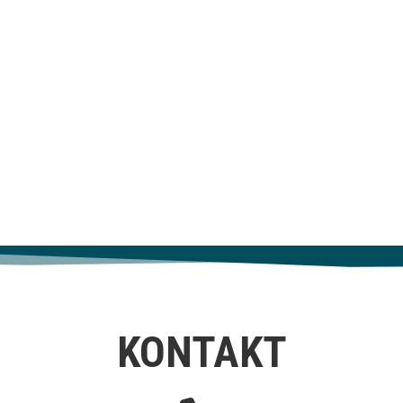
Společenství přátel dětských tá
Domů
Tábory
Akce
O nás
Gale
KONTAKT